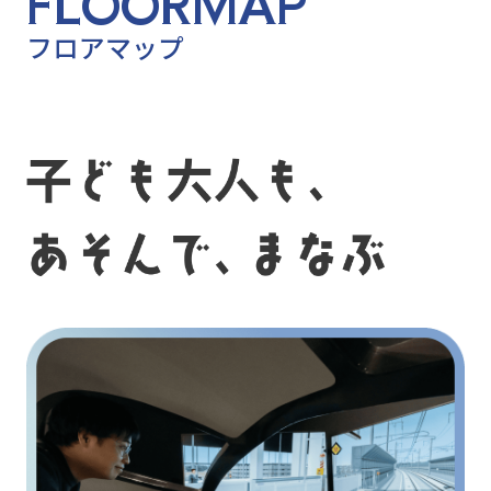
F
L
O
O
R
M
A
P
フ
ロ
ア
マ
ッ
プ