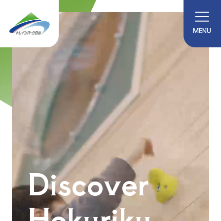
MENU
Discover
Hokuriku