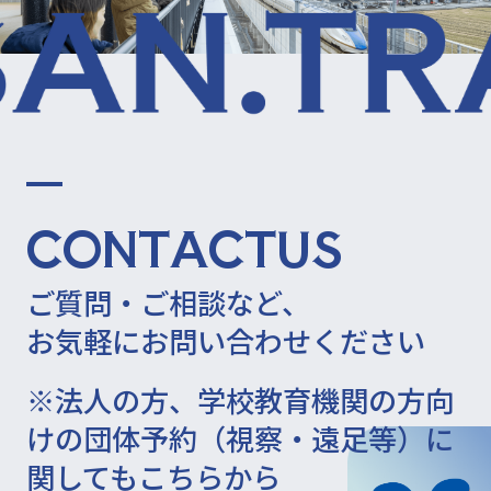
C
O
N
T
A
C
T
U
S
ご質問・ご相談など、
お気軽にお問い合わせください
※法人の方、学校教育機関の方向
けの団体予約（視察・遠足等）に
関してもこちらから