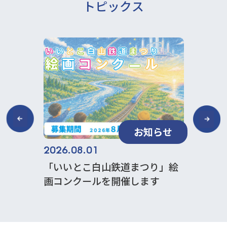
ト
ピ
ッ
ク
ス
知らせ
お知らせ
2026.08.01
2026.0
聞いて
「いいとこ白山鉄道まつり」絵
松任梨
ート
画コンクールを開催します
トキャ