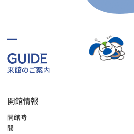
G
U
I
D
E
来
館
の
ご
案
内
開館情報
開館時
間