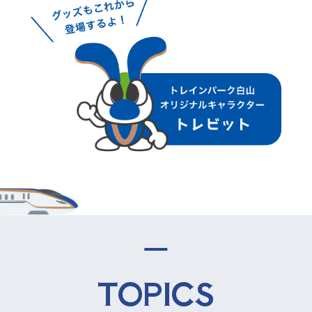
T
O
P
I
C
S