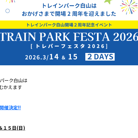
ンパーク白山は
むかえます
開催決定!!
＆１５日(日)