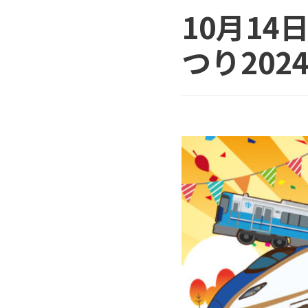
10月1
つり20