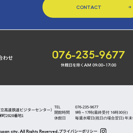
CONTACT
076-235-9677
合わせ
休館日を除く
AM 09:00~17:00
TEL
076-235-9677
市立高速鉄道ビジターセンター）
開館時間
9時～17時(最終受付 16時30分)
保町2828番地1
休館日
毎週水曜日(祝日の場合翌日) 年末年始(
san city. All Rights Reserved.
プライバシーポリシー